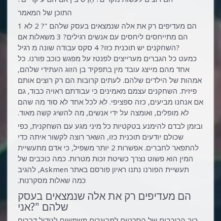
התוכן של המאמר
1 הם מעדיפים רק את אלה שנמצאים בעסק שלהם "? 2 לא
הם מתייחסים ליחסים עם אנשים רגילים? 3 משאלות אם
השחקנים יש תוכנית כזו? 4 סקס עבודה שונה מ רגיל?
כמעט כל הגברים מערייצים לפנטז על מפגש כוכב פורנו. כל
אחד מהם מייצג עובד מין בתפקיד בן הזוג העתידי שלהם,
אמהות של הילדים שלהם. לעתים קרובות הם רק רוצים אותם
פיזית. השחקנים עצמם מאמינים כי עבודתם ראויה כבוד, גם
אם אנחנו מביעים, כזה ספציפי. לא לכל אחד לא סוד מה שהם
לא מופלים, ואומצה על ידי אנשים, מה להשיג קשה מאוד.
ובזמן לבדם להימנע בטקטיות כל מיני מגע עם השחקנית, כפי
שכולם יודעים תוכנית כזו, השאר רוצה לקשור איתה כדי
להתפאר לחברים. אפשרות 2 יותר משפיל, כי אדם מתעשיית
המין הוא פשוט נצרך כשיטת זכות מטרות. כמה כוכבים של
תעשיית הפורנו נתנו ראיון פורסם באתר Askmen, להגיב
כמה שאלות מסקרנות.
הם מעדיפים רק את אלה שנמצאים בעסק
שלהם "?אני
רוב הכוכבים של הסרטים למבוגרים משמשים לגידול דברים