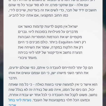
עם אלה - עם שחקני פורנו. זה לא סוד עבור כל מי שהם
חושבים ידיד של חבר, כדי לשים את זה בעדינות, שייכים לירי,
כמו החוב המקצועי, אם אתה יכול להביע.
ישראל אין מקום לדעות קדומות כאשר אנו
מדברים על פעילויות בסוכנות ליווי. גברים
מקומיים יש את הנורמות המוסריות הגבוהות
ביותר. כולם מבינים כי היום Esquiten רק רואה
רק את הלקוח במקרה, שומר את השיחה ואת
ליווי בכיתה VIP הנערה נחשב אינדיקטור של
מעמד ציבורי.
הם קל יותר להתייחס לעובדה כי איתם, כפי שכולם יודעים,
את החצי השני מישהו ישן, כי הם עצמם עושים את אותו
הדבר.
הוא אישר כי אין למעשה שינוי בזוגות כאלה - כי כל מה שאתה
יכול, הם ניסו על הסט, איזה סוג של בגידה זה לא בגלל שזה
נחשב. פשוט לקבל את העובדה כי לכל אחד יש עבודה אחרת,
וכמעט הכל תלוי במקצוענות של העובד.
נערות ליווי בתל
אביב