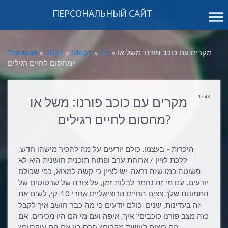
ПЕРСОНАЛЬНЫЙ САЙТ
menu
» מקרים עם כוכב פורנו: משל או
23
»
Март
»
2022
»
Главная
מחסום לחיים רגילים?
12:43
מקרים עם כוכב פורנו: משל או
מחסום לחיים רגילים?
היכרות - בעצמו. כולם יודעים על מה להכיר מישהו חדש,
ללכת לזיין / ארוחת ערב ופתוח תוכנית חושנית היא לא
פשוטה כמו שזה נראה. יש לציין כי קשה למצוא, כפי שכולם
יודעים, עם מי זה נחמד לבלות זמן, על צורה של שרטוטים של
התמונות שלך צצים החיים הרוציאליים אחרי 10-קי, לשים את
זה בעדינות, שנים. כולם יודעים כי מה כבר חושב איך לקבל
כזה מצב פורנו כוכבים? איך, איפה ועם מי הם היו מכירים, אם
הם רוצים לעשות מקרים? חֶרֶס בין אם הם עיקריים?