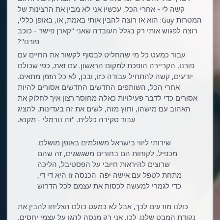
קשה לי - אחרי הכל, עכשיו אני לא מבין את הרצינות של
המטרות Guy: הוא או רוצה להבין אותי באמת, או, באופן כללי,
רוצה לפגוש אותי רק בגלל העובדה שאני "קארן פישר - כוכב
פורנו"?
עבור כמעט כל מי שהחליט לבסוף לקשור את החיים עם
פורנו, הקריירה הופכת למקום הראשון. עם זאת, כפי שכולם
יודעים, קשה להתחיל עבודה כזו, ובכן, לא כל הזמן מתאים.
אחרי הכל, השותפים החדשים החדשים אסורים להיות
אסורים כדי לדבר פעילויות כאלה מחוסר רצון איך לחלוק את
האהוב עם מישהו, וחוץ מזה, לשים את זה בעדינות, להציג
עבור סקירה כללית. "זה נורמלי - מקנא.
שירותי ליווי בישראל משולמים באופן מושלם.
מכפיל, לקוחות הם בחורים משגשגים, זה שהם
שרוצים להיראות חיובי על הפסטיבל, הליכה
מתחת לטפל עם אישה יפה. הכנסה זו היא די די,
כדי לגמרי למעשה לכסות את עצמם לכל הדרוש.
כולנו מודעים לכך, אבל לא כמעט כולם הצליחו להבין את
נקודת המבט שלנו. לכן, אני רק מנסה להגן על עצמי יחסים,