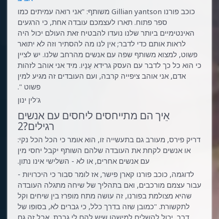
כוכב פורנו Gillian yantson משותף: "אני רואה עמיתים כמו
ספר פתוח. תארו לעצמכם עובדה אחת, כי הרגעים
האינטימיים ביותר שלנו נועדו להבטיח זאת העולם יכול היה
לראות אותם כדי לדבר; אין לנו מה להסתיר וזה לא יתואר
פשוט, למצוא משותף שפה עם אנשים מהרחב שלנו. יש לציין
כי הוא כל כך לדבר עם העסק גרידא עָנָיו. מיד אני אוהב לזהות
אדם, אני אוהב ציפייה קרבה, ועם העובדים זה מגיע למין
פשוט ".
ג'לין ינון
אֵיך הם מתייחסים ליחסים עם אנשים
רגילים?2
דריק פירס, מעורב גם בתעשייה זו, הוא אומר כי הכל הכל נקי:
או אנשים לקחת את העובדה שלהם השותף יקבל יחסי מין
עם אנשים אחרים, או לא - השלישי אינו נתון.
לדוגמה, כוכב פורנו קארן פישר, אז לומר סבור כי היכרויות -
עבור עצמם מורכבים, ואם בתהליך של שיחה מתגלה העובדה
שהיא מצולמת בפורנו, זה עושה מתח מופרז בין שיחים וקל
לתקשורת. "כמובן שזה בדרך כלל, כי גברים לא, בסופו של
דבר, יכול להשלים למישהו שיש להם לי גברת, אבל זה גם