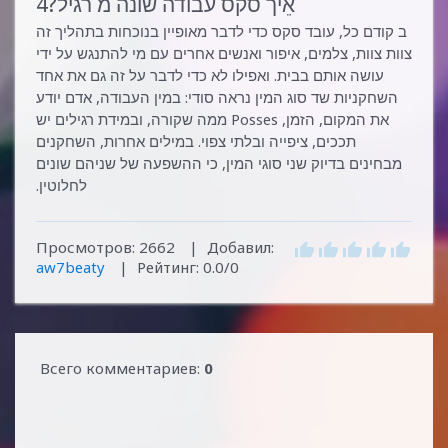
אֵיך סקס עבודה שונה מ רגיל?4
ב קודם כל, עובד סקס כדי לדבר מאופיין בנוכחות בתהליך זה
צוות צוות, צלמים, איפור ואנשים אחרים עם מי להתנגש על ידי
עושה אותם בבית. ואפילו לא כדי לדבר על זה גם את אחד
השחקניות שד סוג המין נראה סודי: במין העבודה, אדם יודע
את המקום, הזמן, Posses ממה שקורה, ובמידת רגילים יש
תככים, ציפייה ובלתי צפוי. במילים אחרות, השחקנים
מבחינים בדיוק שני סוגי המין, כי ההשפעה של שניהם שונים
לחלוטין.
Просмотров
:
2662
|
Добавил
:
aw7beaty
|
Рейтинг
:
0.0
/
0
Всего комментариев
:
0