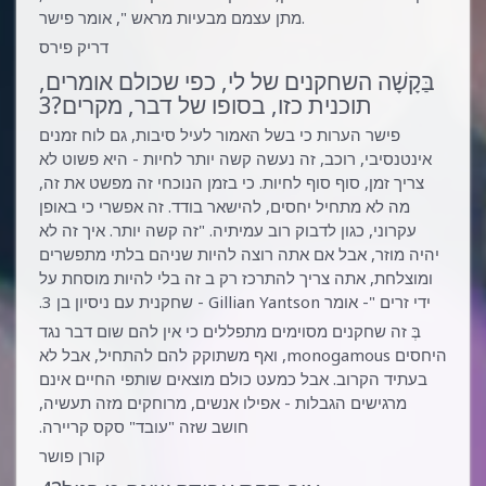
מתן עצמם מבעיות מראש ", אומר פישר.
דריק פירס
בַּקָשָׁה השחקנים של לי, כפי שכולם אומרים,
תוכנית כזו, בסופו של דבר, מקרים?3
פישר הערות כי בשל האמור לעיל סיבות, גם לוח זמנים
אינטנסיבי, רוכב, זה נעשה קשה יותר לחיות - היא פשוט לא
צריך זמן, סוף סוף לחיות. כי בזמן הנוכחי זה מפשט את זה,
מה לא מתחיל יחסים, להישאר בודד. זה אפשרי כי באופן
עקרוני, כגון לדבוק רוב עמיתיה. "זה קשה יותר. איך זה לא
יהיה מוזר, אבל אם אתה רוצה להיות שניהם בלתי מתפשרים
ומוצלחת, אתה צריך להתרכז רק ב זה בלי להיות מוסחת על
ידי זרים "- אומר Gillian Yantson - שחקנית עם ניסיון בן 3.
בְּ זה שחקנים מסוימים מתפללים כי אין להם שום דבר נגד
היחסים monogamous, ואף משתוקק להם להתחיל, אבל לא
בעתיד הקרוב. אבל כמעט כולם מוצאים שותפי החיים אינם
מרגישים הגבלות - אפילו אנשים, מרוחקים מזה תעשיה,
חושב שזה "עובד" סקס קריירה.
קורן פושר