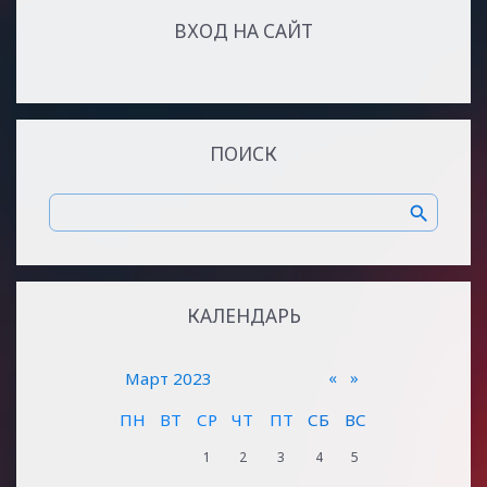
ВХОД НА САЙТ
ПОИСК
КАЛЕНДАРЬ
«
»
Март 2023
ПН
ВТ
СР
ЧТ
ПТ
СБ
ВС
1
2
3
4
5