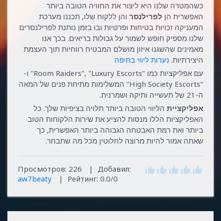
כשהמטרה שלנו היא ליצור את החוויה הטובה ביותר
האפשרית הן
לפרילנסר
והן ללקוח שלו, תכננו מערכת
המעניקה זכויות בטיחות ופרטיות ובו בזמן נותנת לפרילנסרים
שלנו מספיק חופש לשמור על גבולות בריאים. בכך אנו
מאמינים שהשגנו איזון מושלם המבטיח רווחיות תוך העצמת
היצירתיות.
נערות ליווי בחיפה
עם אפליקציות כמו "Room Raiders", "Luxury Escorts" ו-
"High Society Escorts" המשלימות מתיחת פנים של המאה
ה-21 של תעשייה ותיקה ושמרנית.
אפליקציית
הליווי הטובה ביותר תלויה בציפיות שלך. כל
האפליקציות הללו מנסות להציע את שירות הלקוחות הטוב
ביותר ואת רמת האבטחה הגבוהה ביותר האפשרית, כך
שאתה אמור להיות מרוצה לחלוטין מכל מה שתבחר.
Просмотров
:
226
|
Добавил
:
aw7beaty
|
Рейтинг
:
0.0
/
0