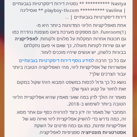
********** Nastya ** נסטיה דירות דיסקרטיות בגבעתיים
| playboy-tlv.com ********** Vasilina ** ואסילינה
דירות דיסקרטיות בגבעתיים | …
אחת מאפליקציות הליווי המדורגות ביותר היא מ-
Funroom(1). הם מספקים מערכת צ'אט מוצפנת נהדרת כמו
גם תכונות אחרות המקלות על מלווים ולקוחות.
לאפליקציה
יש גם שירות לקוחות מעולה, כך שאם אי פעם נתקלתם
בבעיות כלשהן, יש אנשים שיהיו מוכנים לעזור.
עם כל כך הרבה
למידע נוסף דירות דיסקרטיות בגבעתיים
אפשרויות של אפליקציות ליווי, מהי האפליקציה הטובה ביותר
עבור הצרכים שלך?
נושא כל כך גדול לכסות במשפט המבוא הזה! שקול במקום
זאת לחזור על קטע הגוף שלך.
מאמר זה הולך לדון במה שאני מאמין שהיא אפליקציית הליווי
הטובה ביותר לשימוש ב-2018.
המחבר של מאמר זה ידון כיצד להרוויח כסף עם אתר מסוג
זה, כמה נדרש כדי להשיק אפליקציית ליווי ואיזה סוג של
אפליקציות זמינות, כמו גם כמה פרטים על השקת
אסטרטגיות מונטיזציה
ספציפיות לאפליקציה.