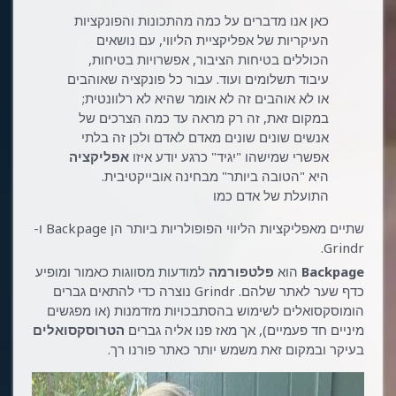
כאן אנו מדברים על כמה מהתכונות והפונקציות
העיקריות של אפליקציית הליווי, עם נושאים
הכוללים בטיחות הציבור, אפשרויות בטיחות,
עיבוד תשלומים ועוד. עבור כל פונקציה שאוהבים
או לא אוהבים זה לא אומר שהיא לא רלוונטית;
במקום זאת, זה רק מראה עד כמה הצרכים של
אנשים שונים שונים מאדם לאדם ולכן זה בלתי
אפשרי שמישהו "יגיד" כרגע יודע איזו
אפליקציה
היא "הטובה ביותר" מבחינה אובייקטיבית.
התועלת של אדם כמו
שתיים מאפליקציות הליווי הפופולריות ביותר הן Backpage ו-
Grindr.
Backpage
הוא
פלטפורמה
למודעות מסווגות כאמור ומופיע
כדף שער לאתר שלהם. Grindr נוצרה כדי להתאים גברים
הומוסקסואלים לשימוש בהסתבכויות מזדמנות (או מפגשים
מיניים חד פעמיים), אך מאז פנו אליה גברים
הטרוסקסואלים
בעיקר ובמקום זאת משמש יותר כאתר פורנו רך.