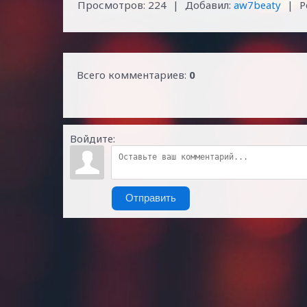
Просмотров
:
224
|
Добавил
:
aw7beaty
|
Р
Всего комментариев
:
0
Войдите:
Отправить