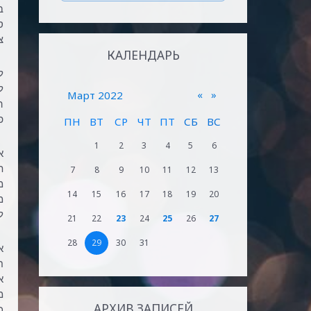
ב
ס
צ
КАЛЕНДАРЬ
ל
ל
«
»
Март 2022
ה
פ
ПН
ВТ
СР
ЧТ
ПТ
СБ
ВС
1
2
3
4
5
6
א
ת
7
8
9
10
11
12
13
מ
14
15
16
17
18
19
20
מ
ל
21
22
23
24
25
26
27
28
29
30
31
א
א
מ
АРХИВ ЗАПИСЕЙ
כ