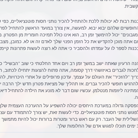
קשבית.
נות רבות לא יכולות ללכת ולהתחיל להכיר נותני חסות פוטנציאליים, כפי
חופשיים שלהם יבוא יבוא. למעשה, אין צורך במועד הראשון להתחיל לפתו
מגבונים" יכול להימשך זמן רב, הוא אינו כולל תמיכה חומרית מן הפטרון
ם אתה מוכן להקדיש את כל הזמן הפנוי שלך לאדם זה או לא. כמובן, מצב ק
כנות לספר לו על עמדתו ולהסביר כי אתה לא רוצה לעשות פתרונות קיימא
נה הרעיון שאתה ישב במשך זמן רב ויום אחד החלטתי כי שוב "הבשיל" 
חכות לגברים באיזושהי דרך קסומה, אתה פתוח להצעות יתחילו לכתוב, ה
ריך "להזכיר" את העולם על עצמך. עדכון פרופילים על אתרי היכרויות, ל
מתינה ליוזמות מנטלמן. עכשיו שום דבר לא מונע את הילדה להתחיל דיא
ה.
פסקה גדולה במערכת היחסים יכולה להשפיע על ההערכה העצמית שלך, וע
פגוש נותני חסות פוטנציאליים. כדי לעשות זאת, יש צורך להתמודד עם ע
 של החלומות שלך.