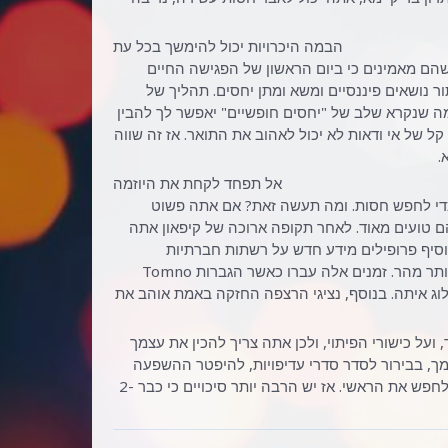
הבמה היכרויות יכול להימשך בכל עת
 שהם מאמינים כי ביום הראשון של הפגישה החיים
ר נושאים פיננסיים ומשא ומתן יחסים. תהליך של
. מה שנקרא שלב של "יחסים חופשיים" יאפשר לך להבין
ל של אי ודאות לא יכול לאהוב את התואר. אז זה שווה
.
אל תפחד לקחת את היוזמה
כדי לחפש חסות. ומה תעשה זאת? אם אתה פשוט
ם טועים מאוד. לאחר תקופה ארוכה של קיפאון אתה
הוסיף פרופילים מידע חדש על רשתות חברתיות
ולהרגיש חופשי להכיר גברים. אז תהליך של מציאת פטרון חדש ילך הרבה יותר מהר. זמנים אלה עברו כאשר הגברות Tomno
לוג איתה. בנוסף, נציגי הרצפה החזקה באמת אוהב את
ל כישורי הפיתוי, ולכן אתה צריך להכין את עצמך
צמך, בבירור לסדר סדרי עדיפויות, להיפטר ההשפעה
השלילית של העבר. רק עם ראש ברור ומטרות ברורות יכול להיות מתמשך לחפש את הראשי. אז יש הרבה יותר סיכויים כי כבר 2-