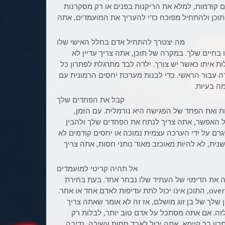
קודמות, למלא את הריקנות בפנים או רק מסקרנות
התוכן ולהתחיל מפוכח כדי להעריך את המועמדים, אתה
מה יצטרך להתחיל אדם בחלל האישי שלו
בחיים שלך. במקרה של תוכן, אתה צריך עדיין לא
ת איתו כאשר יש צורך. ילדה לבד מתרגלת לפתרון כל
ה עבור הראשי. כדי לבנות מערכת יחסים הרמונית עם
ה בעיות.
קבל את הפחדים שלך
 ואת הפחד של הפגישה היא נורמלית. עם הזמן,
ל האפשר, אתה צריך לנתח את הפחדים שלך ולהבין
יגרם על ידי הערכה עצמית נמוכה או יחסים קודמים לא
נית, לא להיות מאוכזב מאוד נותני חסות, אתה צריך
אל תהיה קריטי למועמדים
ה את הדימוי של העתיד שלו נבחר אחד. בעת בחירת
חסות בחיים האמיתיים, הוא נשפך לתוך העובדה כי בשל הדרישות overpriced, התוכן אינו יכול לתת עדיפות לאדם אחד או אחר.
 שלך של בן זוג מושלם, אז זה לא אומר שאתה צריך
לזה. אם אתה מסתכל על אדם טוב יותר, לבלות רק
רון בר קיימא, אתה יכול לאבד חסות עשירה, נדיבה