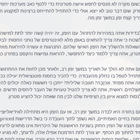
שום מקרה לא מנסים לחפש אישה פטרונית כדי ללטף כאב מערכות יחסים 
רק. שום דבר טוב לא ייצא. אולי כדי להתחיל להתייחס ברצינות למקצוע 
ריך קצת זמן במשך זמן מה.
בדידות אתה במהירות להתרגל. עם הזמן, זה יהיה קשה יותר לתת למישהו 
שכוח כי אתה צריך להתאים באופן מלא לאינטרסים של נותני החסות: לבלו
שאלות ולהשליך את הזמן האישי שלהם. התנהגות זו עשויה להיראות מוזר
טרון, אתה צריך ללמוד כיצד להתפשר, להראות גמישות והקסם בפתרון כמ
ם אתה לא הולך על תאריך במשך זמן רב, ולאחר מכן לחוות את ההתרגשות
תחיל לטפל בו כחלק מהעבודה. כדי להכיר בחסות פוטנציאלית יעילה ככ
ה אתה מפחד. אַכזָבָה? תגובה שלילית? ייתכן כי חששות כאלה יכולים לה
וצלחים. ראשית, אתה לא צריך להטיל טעויות של העבר ליחסים חדשים. וש
נסות למצוא איזון בין הציפיות שלנו לבין מה שאתה יכול להציע פטרון.
ם בחורה היא לבדה במשך זמן רב, אז עם הזמן היא מתחילה לאידיאליזצי
ם הנציג של המין החזק בשניות הראשונות של היכרויות אינו מתאים לרעיון
יד לחתוך מן הכתף. יש צורך לתת הזדמנות אפילו אלה, לדעתך, לא מגיע 
מה - שלושת הימים הראשונים, אז שום דבר נורא יקרה. ואם אתה לוקח פת