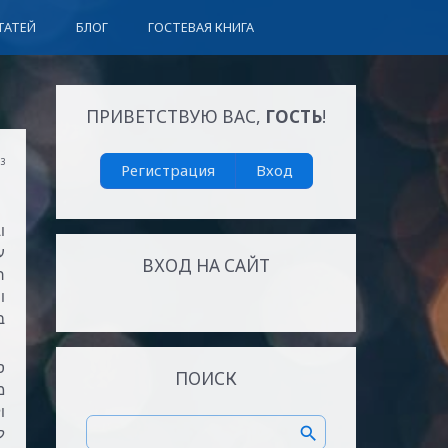
ТАТЕЙ
БЛОГ
ГОСТЕВАЯ КНИГА
ПРИВЕТСТВУЮ ВАС
,
ГОСТЬ
!
03
Регистрация
Вход
ו
ע
ВХОД НА САЙТ
ה
ו
ב
ס
ПОИСК
מ
ו
ל