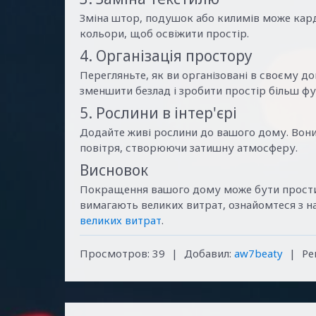
Зміна штор, подушок або килимів може кард
кольори, щоб освіжити простір.
4. Організація простору
Перегляньте, як ви організовані в своєму 
зменшити безлад і зробити простір більш ф
5. Рослини в інтер'єрі
Додайте живі рослини до вашого дому. Вон
повітря, створюючи затишну атмосферу.
Висновок
Покращення вашого дому може бути простим
вимагають великих витрат, ознайомтеся з 
великих витрат
.
Просмотров
:
39
|
Добавил
:
aw7beaty
|
Ре