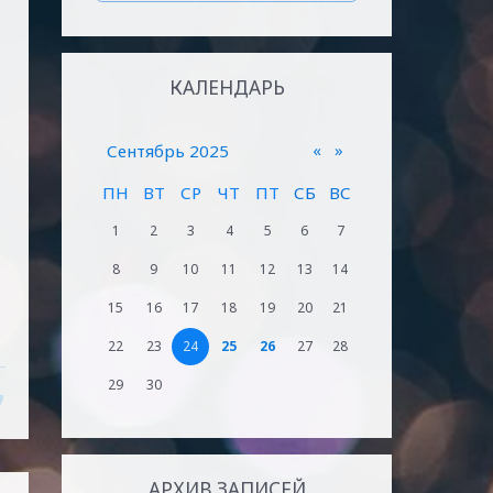
КАЛЕНДАРЬ
«
»
Сентябрь 2025
ПН
ВТ
СР
ЧТ
ПТ
СБ
ВС
1
2
3
4
5
6
7
8
9
10
11
12
13
14
15
16
17
18
19
20
21
22
23
24
25
26
27
28
29
30
АРХИВ ЗАПИСЕЙ