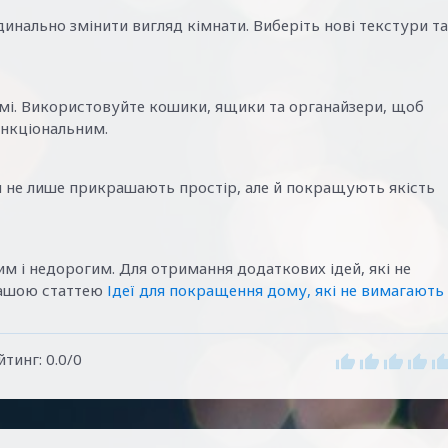
инально змінити вигляд кімнати. Виберіть нові текстури та
домі. Використовуйте кошики, ящики та органайзери, щоб
ункціональним.
и не лише прикрашають простір, але й покращують якість
 і недорогим. Для отримання додаткових ідей, які не
нашою статтею
Ідеї для покращення дому, які не вимагають
йтинг
:
0.0
/
0