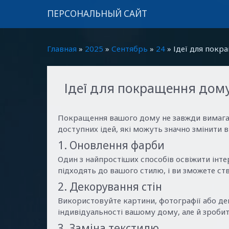
ПЕРСОНАЛЬНЫЙ САЙТ
Главная
»
2025
»
Сентябрь
»
24
» Ідеї для покр
Ідеї для покращення дому
Покращення вашого дому не завжди вимагає 
доступних ідей, які можуть значно змінити в
1. Оновлення фарби
Один з найпростіших способів освіжити інтер
підходять до вашого стилю, і ви зможете ст
2. Декорування стін
Використовуйте картини, фотографії або дек
індивідуальності вашому дому, але й зроби
3. Заміна текстилю