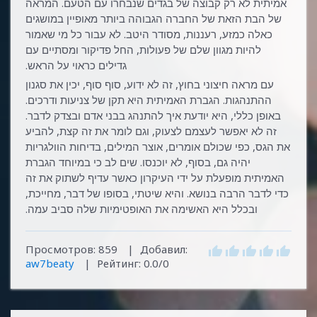
אמיתית לא רק קבוצה של בגדים שנבחרו עם הטעם. המראה
של הבת הזאת של החברה הגבוהה ביותר מאופיין במושגים
כאלה כמזע, רעננות, מסודר היטב. לא עבור כל מי שאמור
להיות מגוון שלם של פעולות, החל פדיקור ומסתיים עם
גדילים כראוי על הראש.
עם מראה חיצוני בחוץ, זה לא ידוע, סוף סוף, יכין את סגנון
ההתנהגות. הגברת האמיתית היא תקן של צניעות ודרכים.
באופן כללי, היא יודעת איך להתנהג בבני אדם ובצדק לדבר.
זה לא יאפשר לעצמם לצעוק, וגם לומר את זה קצת, להביע
את הגס, כפי שכולם אומרים, אוצר המילים, בדיחות הוולגריות
יהיה גם, בסוף, לא יוכנסו. שים לב כי במיוחד הגברת
האמיתית מופעלת על ידי העיקרון כאשר עדיף לשתוק את זה
כדי לדבר הרבה בנושא. והיא שיטתי, בסופו של דבר, מחייכת,
ובכלל היא האשימה את האופטימיות שלה סביב עמה.
Просмотров
:
859
|
Добавил
:
aw7beaty
|
Рейтинг
:
0.0
/
0