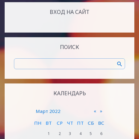
ВХОД НА САЙТ
ПОИСК
КАЛЕНДАРЬ
«
»
Март 2022
ПН
ВТ
СР
ЧТ
ПТ
СБ
ВС
1
2
3
4
5
6