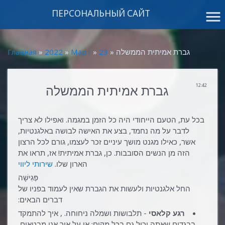
ПЕРСОНАЛЬНЫЙ САЙТ
menu
» גברת אמיתית הממשלה
23
»
Март
»
2022
»
Главная
12:42
גברת אמיתית הממשלה
בכל עת, הטעם הייחודי היה כל הזמן במגמה. ואפילו לא צריך
לדבר על מה נחמד, בצע את האישה לבושה באלגנטיות,
אשר, כאילו מגנט מושך עיניים זכר לעצמו, גורם לכל הרצון
הזה מן הנשים הסובבות. כן, גברת אמיתית! אז, תראו את
הארון שלו.
שירותי ליווי
פְּגִישָׁה
החל אלגנטיות ולעשות את הגברת שאין לעמוד בפניו של
דברים הבאים:
רגע קלאסי
- תלבושות ושמלה ניחוחה. , איך להתמקד
בבגדים שאתה יכול גם בכל מקום: או על איך אנו מבטאים,