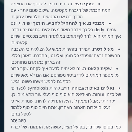
צעיף משי.
זה יהיה נחמד להוסיף את התצוגה
המתוחכמת של הגברת מקסימה, שילוב פגום יותר - עם
הדרך בה אנו מבטאים, תלבושת עסקית.
מכנסיים, איך להתחיל להביע, חיתוך ישיר.
ג 'ינס
אמיתי dedy כל כך מדבר מאוד מעת לעת, גם אם זה נהדר,
איך המותג הוא. להחליף אותם במלתחה חייב מכנסיים ישרים
קלאסיים.
מעיל רטרו.
תפירה בזהירות ממש על הצללית כי השכבה
החשוכה נראה אופנתי כל הזמן ואלגנטי, בהכרח, באופן כללי,
זה בארון כמו אדם מתוחכם.
שקית קלאסית.
זה לא יהיה לדעת איך לקחת שקר ברור
על מספר המותגים לידי ביטוי מפורסם. אם הם לא מאפשרים
כסף גם לחפש משהו פשוט ונגיש.
נעליים באיכות גבוהה.
חייב להיות symbiosis ללא דופי
של סגנון ונוחות. האידיאל הוא סוף סוף נעלי עור מתאימים. כן,
יקר יותר, אבל תאמין לי, היא התחילה להיות, עומדת. אז כי
נעליים יקרות האהוב האחרון, אתה חייב סוף סוף ללמוד
לטפל בהם.
חִיוּב יֶתֶר
כמו בסופו של דבר, בפועל מציין, עושה את התמונה של גברת