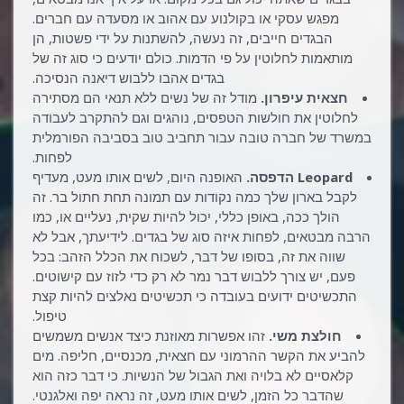
מפגש עסקי או בקולנוע עם אהוב או מסעדה עם חברים.
הבגדים חייבים, זה נעשה, להשתנות על ידי פשטות, הן
מותאמות לחלוטין על פי הדמות. כולם יודעים כי סוג זה של
בגדים אהבו ללבוש דיאנה הנסיכה.
חצאית עיפרון.
מודל זה של נשים ללא תנאי הם מסתירה
לחלוטין את חולשות הטפסים, נוהגים וגם להתקרב לעבודה
במשרד של חברה טובה עבור תחביב טוב בסביבה הפורמלית
לפחות.
Leopard הדפסה.
האופנה היום, לשים אותו מעט, מעדיף
לקבל בארון שלך כמה נקודות עם תמונה תחת חתול בר. זה
הולך ככה, באופן כללי, יכול להיות שקית, נעליים או, כמו
הרבה מבטאים, לפחות איזה סוג של בגדים. לידיעתך, אבל לא
שווה את זה, בסופו של דבר, לשכוח את הכלל הזהב: בכל
פעם, יש צורך ללבוש דבר נמר לא רק כדי לזוז עם קישוטים.
התכשיטים ידועים בעובדה כי תכשיטים נאלצים להיות קצת
טיפול.
חולצת משי.
זהו אפשרות מאוזנת כיצד אנשים משמשים
להביע את הקשר ההרמוני עם חצאית, מכנסיים, חליפה. מים
קלאסיים לא בלויה ואת הגבול של הנשיות. כי דבר כזה הוא
שהדבר כל הזמן, לשים אותו מעט, זה נראה יפה ואלגנטי.