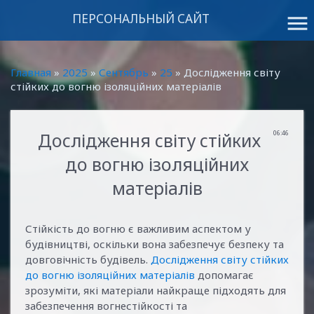
ПЕРСОНАЛЬНЫЙ САЙТ
menu
Главная
»
2025
»
Сентябрь
»
25
» Дослідження світу
стійких до вогню ізоляційних матеріалів
Дослідження світу стійких
06:46
до вогню ізоляційних
матеріалів
Стійкість до вогню є важливим аспектом у
будівництві, оскільки вона забезпечує безпеку та
довговічність будівель.
Дослідження світу стійких
до вогню ізоляційних матеріалів
допомагає
зрозуміти, які матеріали найкраще підходять для
забезпечення вогнестійкості та