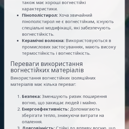
також має хороші вогнестійкі
характеристики.
Пінополістирол:
Хоча звичайний
пінополістирол не є вогнестійким, існують
спеціальні модифікації, які забезпечують
вогнестійкість.
Керамічні волокна:
Використовуються в
промислових застосуваннях, мають високу
термостійкість і вогнестійкість.
Переваги використання
вогнестійких матеріалів
Використання вогнестійких ізоляційних
матеріалів має кілька переваг:
Безпека:
Зменшують ризик поширення
вогню, що захищає людей і майно.
Енергоефективність:
Допомагають
зберігати тепло, знижуючи витрати на
опалення.
Довговічність:
Стійкі до впливу вогню, що