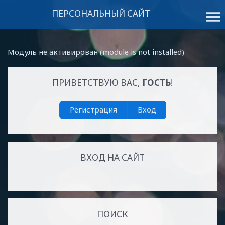
ПЕРСОНАЛЬНЫЙ САЙТ
menu
Модуль не активирован (module is not installed)
ПРИВЕТСТВУЮ ВАС
,
ГОСТЬ
!
Регистрация
Вход
ВХОД НА САЙТ
ПОИСК